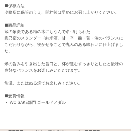
■保存方法
冷暗所に保管のうえ、開栓後は早めにお召し上がりください。
■商品詳細
蔵の象徴である梅の木にちなんで名づけられた
梅乃宿のスタンダード純米酒。甘・辛・酸・苦・渋のバランスに
こだわりながら、寝かせることで丸みのある味わいに仕上げまし
た。
米の旨みを引き出した旨口と、杯が進むすっきりとしたと後味の
良好なバランスをお楽しみいただけます。
常温、またはぬる燗でお楽しみください。
■受賞情報
・IWC SAKE部門 ゴールドメダル