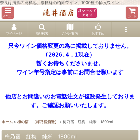
奈良は清酒の発祥地、奈良縁の柏原ワイン、1000種の輸入ワイン
メニュー
カート
マイページ
商品検索
ご利用案内
おすすめ
只今ワイン価格変更の為に掲載しておりません。
(2026.4．1現在）
暫くお待ちくださいませ。
ワイン年号指定は事前にお問合せ願います
他店とお間違いのお電話注文が複数発生しておりま
す。ご確認お願いいたします。
ホーム
>
梅の宿 （梅乃宿酒造）
>
梅乃宿 紅梅 純米 1800ml
梅乃宿 紅梅 純米 1800ml