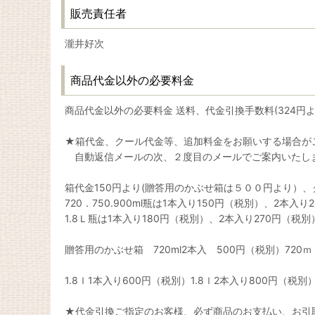
販売責任者
瀧井好次
商品代金以外の必要料金
商品代金以外の必要料金 送料、代金引換手数料(324
★箱代金、クール代金等、追加料金をお願いする場合が
自動返信メールの次、２度目のメールでご案内いたし
箱代金150円より(贈答用のかぶせ箱は５００円より）、
720．750.900ml瓶は1本入り150円（税別）、2本入り
1.8Ｌ瓶は1本入り180円（税別）、2本入り270円（
贈答用のかぶせ箱 720ml2本入 500円（税別）720
1.8ｌ1本入り600円（税別）1.8ｌ2本入り800円（
★代金引換ご指定のお客様、必ず商品のお支払い、お引