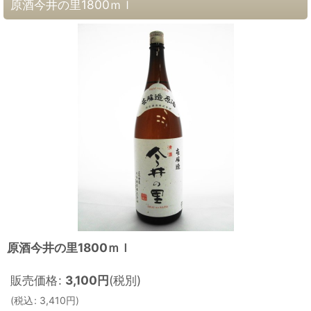
原酒今井の里1800ｍｌ
原酒今井の里1800ｍｌ
販売価格
:
3,100
円
(税別)
(
税込
:
3,410
円
)