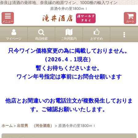
奈良は清酒の発祥地、奈良縁の柏原ワイン、1000種の輸入ワイン
原酒今井の里1800ｍｌ
メニュー
カート
マイページ
商品検索
ご利用案内
おすすめ
只今ワイン価格変更の為に掲載しておりません。
(2026.4．1現在）
暫くお待ちくださいませ。
ワイン年号指定は事前にお問合せ願います
他店とお間違いのお電話注文が複数発生しておりま
す。ご確認お願いいたします。
ホーム
>
出世男 （河合酒造）
>
原酒今井の里1800ｍｌ