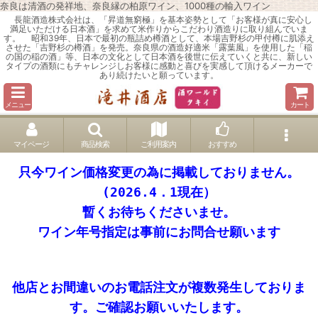
奈良は清酒の発祥地、奈良縁の柏原ワイン、1000種の輸入ワイン
長龍酒造株式会社は、「昇道無窮極」を基本姿勢として「お客様が真に安心し
満足いただける日本酒」を求めて米作りからこだわり酒造りに取り組んでいま
す。 昭和39年、日本で最初の瓶詰め樽酒として、本場吉野杉の甲付樽に肌添え
させた「吉野杉の樽酒」を発売。奈良県の酒造好適米「露葉風」を使用した「稲
の国の稲の酒」等、日本の文化として日本酒を後世に伝えていくと共に、新しい
タイプの酒類にもチャレンジしお客様に感動と喜びを実感して頂けるメーカーで
あり続けたいと願っています。
メニュー
カート
マイページ
商品検索
ご利用案内
おすすめ
只今ワイン価格変更の為に掲載しておりません。
(2026.4．1現在）
暫くお待ちくださいませ。
ワイン年号指定は事前にお問合せ願います
他店とお間違いのお電話注文が複数発生しておりま
す。ご確認お願いいたします。