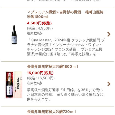
＜プレミアム樽酒＞吉野杉の樽酒 雄町山廃純
米酒1800ml
4,500
円
(税別)
(
税込
:
4,950
円
)
在庫数6点
『Kura Master』2024年度 クラシック酛部門 プ
ラチナ賞受賞！インターナショナル・ワイン・
チャレンジ2024 ブロンズ受賞！ プレミアム樽
酒 約半世紀に渡り培った「樽添え技術」を…
長龍昇道無窮極大吟醸1800ｍｌ
15,000
円
(税別)
(
税込
:
16,500
円
)
在庫数6点
最高級の酒造好適米『山田錦』を35%まで磨い
た日本酒の昇華。 薫り高く味わい深く鮮烈な印
象を与えます。
長龍昇道無窮極大吟醸720ｍｌ