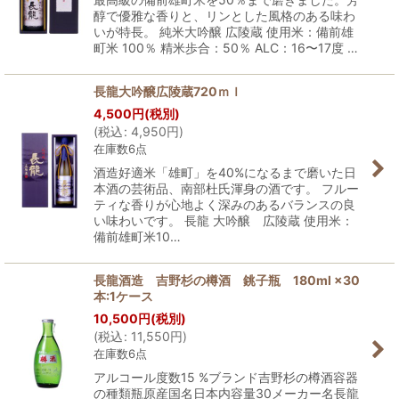
醇で優雅な香りと、リンとした風格のある味わ
いが特長。 純米大吟醸 広陵蔵 使用米：備前雄
町米 100％ 精米歩合：50％ ALC：16〜17度 …
長龍大吟醸広陵蔵720ｍｌ
4,500
円
(税別)
(
税込
:
4,950
円
)
在庫数6点
酒造好適米「雄町」を40%になるまで磨いた日
本酒の芸術品、南部杜氏渾身の酒です。 フルー
ティな香りが心地よく深みのあるバランスの良
い味わいです。 長龍 大吟醸 広陵蔵 使用米：
備前雄町米10…
長龍酒造 吉野杉の樽酒 銚子瓶 180ml ×30
本:1ケース
10,500
円
(税別)
(
税込
:
11,550
円
)
在庫数6点
アルコール度数15 %ブランド吉野杉の樽酒容器
の種類瓶原産国名日本内容量30メーカー名長龍