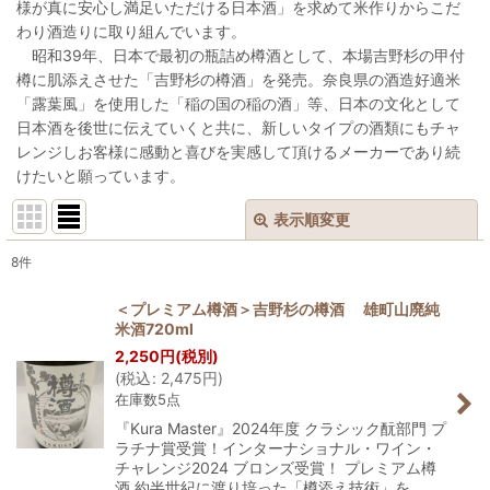
様が真に安心し満足いただける日本酒」を求めて米作りからこだ
わり酒造りに取り組んでいます。
昭和39年、日本で最初の瓶詰め樽酒として、本場吉野杉の甲付
樽に肌添えさせた「吉野杉の樽酒」を発売。奈良県の酒造好適米
「露葉風」を使用した「稲の国の稲の酒」等、日本の文化として
日本酒を後世に伝えていくと共に、新しいタイプの酒類にもチャ
レンジしお客様に感動と喜びを実感して頂けるメーカーであり続
けたいと願っています。
表示順変更
閉じる
8
件
表示数
:
＜プレミアム樽酒＞吉野杉の樽酒 雄町山廃純
米酒720ml
並び順
:
2,250
円
(税別)
(
税込
:
2,475
円
)
在庫数5点
絞り込む
『Kura Master』2024年度 クラシック酛部門 プ
ラチナ賞受賞！インターナショナル・ワイン・
チャレンジ2024 ブロンズ受賞！ プレミアム樽
酒 約半世紀に渡り培った「樽添え技術」を…