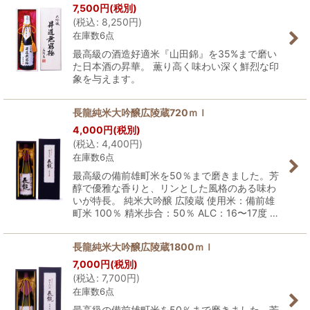
7,500
円
(税別)
(
税込
:
8,250
円
)
在庫数6点
最高級の酒造好適米『山田錦』を35%まで磨い
た日本酒の昇華。 薫り高く味わい深く鮮烈な印
象を与えます。
長龍純米大吟醸広陵蔵720ｍｌ
4,000
円
(税別)
(
税込
:
4,400
円
)
在庫数6点
最高級の備前雄町米を50％まで磨きました。芳
醇で優雅な香りと、リンとした風格のある味わ
いが特長。 純米大吟醸 広陵蔵 使用米：備前雄
町米 100％ 精米歩合：50％ ALC：16〜17度 …
長龍純米大吟醸広陵蔵1800ｍｌ
7,000
円
(税別)
(
税込
:
7,700
円
)
在庫数6点
最高級の備前雄町米を50％まで磨きました。芳